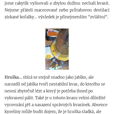
jsme rakytík vylisovali a zbylou dužinu nechali kvasit.
Nejsme přáteli macerované nebo průtahovou destilací
získané kořalky... výsledek je přinejmenším "zvláštní".
Hruška...
sbírá se stejně snadno jako jablko, ale
narozdíl od jablka tvoří nestabilní kvas, do kterého se
nesmí zbytečně lézt a který je potřeba ihned po
vykvasení pálit. Také je u tohoto kvasu velmi důležité
vyrovnání pH a nasazení správných kvasinek. Absence
kyseliny může budit dojem, že je hruška sladká, ale