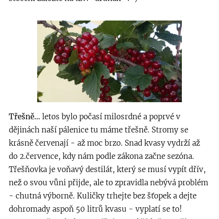
Třešně...
letos bylo počasí milosrdné a poprvé v
dějinách naší pálenice tu máme třešně. Stromy se
krásně červenají - až moc brzo. Snad kvasy vydrží až
do 2.července, kdy nám podle zákona začne sezóna.
Třešňovka je voňavý destilát, který se musí vypít dřív,
než o svou vůni přijde, ale to zpravidla nebývá problém
- chutná výborně. Kuličky trhejte bez šťopek a dejte
dohromady aspoň 50 litrů kvasu - vyplatí se to!