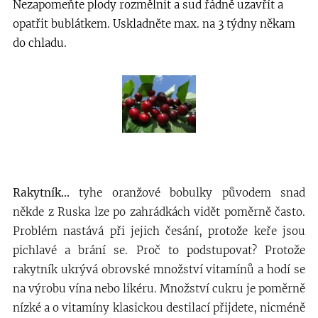
Nezapomeňte plody rozmělnit a sud řádně uzavřít a
opatřit bublátkem. Uskladněte max. na 3 týdny někam
do chladu.
Rakytník...
tyhe oranžové bobulky původem snad
někde z Ruska lze po zahrádkách vidět poměrně často.
Problém nastává při jejich česání, protože keře jsou
pichlavé a brání se. Proč to podstupovat? Protože
rakytník ukrývá obrovské množství vitamínů a hodí se
na výrobu vína nebo likéru. Množství cukru je poměrně
nízké a o vitamíny klasickou destilací přijdete, nicméně