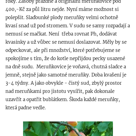
roky. Zásoby prázdné a originální meruňkovice pod
400,-Kč za půl litru nejde. Nyní máme možnost si
polepšit. Slaďounké plody meruňky velmi ochotně
kvasí snad už pod stromem. V sudu se samy rozpadají a
nemusí se mačkat. Není třeba rovnat Ph, dodávat
kvasinky a už vůbec se nemusí doslazovat. Měly by se
odpeckovat, ale při množství, které potřebujeme se
spokojíme s tím, že do kotle nepřijdou pecky usazené
na dně sudu. Meruňkovice je voňavá, chutná sladce a
jemně, stejně jako samotné meruňky. Doba kvašení je
3-4 týdny. A jako obvykle - čistý sud, zbylý prostor
nad meruňkami pro jistotu vysířit, pak dokonale
uzavřít a opatřit bublátkem. Škoda každé meruňky,
která padne vedle.