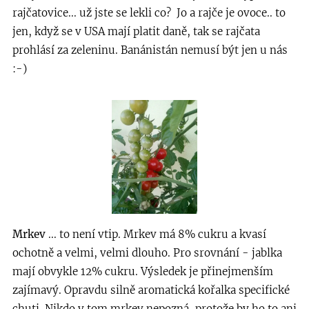
rajčatovice... už jste se lekli co? Jo a rajče je ovoce.. to
jen, když se v USA mají platit daně, tak se rajčata
prohlásí za zeleninu. Banánistán nemusí být jen u nás
:-)
Mrkev
... to není vtip. Mrkev má 8% cukru a kvasí
ochotně a velmi, velmi dlouho. Pro srovnání - jablka
mají obvykle 12% cukru. Výsledek je přinejmenším
zajímavý. Opravdu silně aromatická kořalka specifické
chuti. Nikdo v tom mrkev nepozná, protože by ho to ani