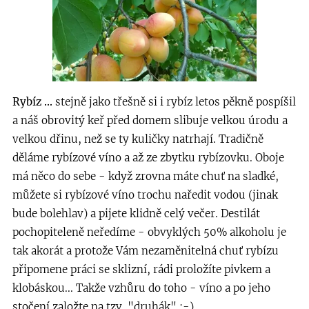
Rybíz ...
stejně jako třešně si i rybíz letos pěkně pospíšil
a náš obrovitý keř před domem slibuje velkou úrodu a
velkou dřinu, než se ty kuličky natrhají. Tradičně
děláme rybízové víno a až ze zbytku rybízovku. Oboje
má něco do sebe - když zrovna máte chuť na sladké,
můžete si rybízové víno trochu naředit vodou (jinak
bude bolehlav) a pijete klidně celý večer. Destilát
pochopiteleně neředíme - obvyklých 50% alkoholu je
tak akorát a protože Vám nezaměnitelná chuť rybízu
připomene práci se sklizní, rádi proložíte pivkem a
klobáskou... Takže vzhůru do toho - víno a po jeho
stočení založte na tzv. "druhák" :-)