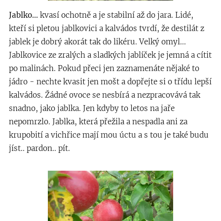
Jablko...
kvasí ochotně a je stabilní až do jara. Lidé,
kteří si pletou jablkovici a kalvádos tvrdí, že destilát z
jablek je dobrý akorát tak do likéru. Velký omyl...
Jablkovice ze zralých a sladkých jablíček je jemná a cítit
po malinách. Pokud přeci jen zaznamenáte nějaké to
jádro - nechte kvasit jen mošt a dopřejte si o třídu lepší
kalvádos. Žádné ovoce se nesbírá a nezpracovává tak
snadno, jako jablka. Jen kdyby to letos na jaře
nepomrzlo. Jablka, která přežila a nespadla ani za
krupobití a vichřice mají mou úctu a s tou je také budu
jíst.. pardon.. pít.