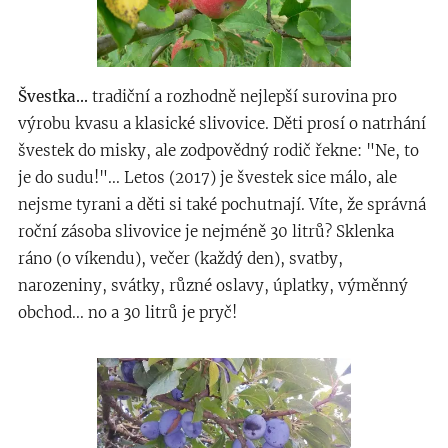
Švestka...
tradiční a rozhodně nejlepší surovina pro
výrobu kvasu a klasické slivovice. Děti prosí o natrhání
švestek do misky, ale zodpovědný rodič řekne: "Ne, to
je do sudu!"... Letos (2017) je švestek sice málo, ale
nejsme tyrani a děti si také pochutnají. Víte, že správná
roční zásoba slivovice je nejméně 30 litrů? Sklenka
ráno (o víkendu), večer (každý den), svatby,
narozeniny, svátky, různé oslavy, úplatky, výměnný
obchod... no a 30 litrů je pryč!