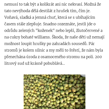
nemusí to tak být a kolikrát ani nic nekvasí. Možná že
tato nevýhoda dělá destilát z hrušek tím, čím je.
Voňavá, sladká a jemná chuť, která se s ubíhajícím
časem stále zlepšuje. Snadno rozeznáte, jestli jde o
odrůdu zelených "koženek" nebo lepší, žlutočervené a
na cukry bohaté williams. Škoda, že naše děti už nemají
možnost loupit hrušky po zahradách sousedů. Pár
stromů je kolem silnic a my měli to štěstí, že nám byla
přenechána úroda z osamoceného stromu na poli. 200
litrový sud už krásně pobublává...