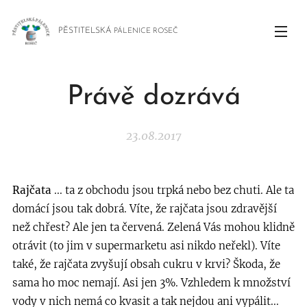
PĚSTITELSKÁ
PÁLENICE ROSEČ
Právě dozrává
23.08.2017
Rajčata
... ta z obchodu jsou trpká nebo bez chuti. Ale ta
domácí jsou tak dobrá. Víte, že rajčata jsou zdravější
než chřest? Ale jen ta červená. Zelená Vás mohou klidně
otrávit (to jim v supermarketu asi nikdo neřekl). Víte
také, že rajčata zvyšují obsah cukru v krvi? Škoda, že
sama ho moc nemají. Asi jen 3%. Vzhledem k množství
vody v nich nemá co kvasit a tak nejdou ani vypálit...